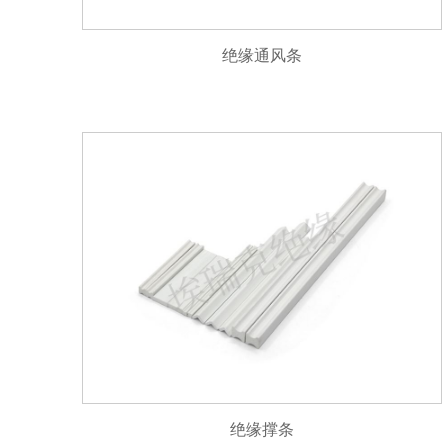
绝缘通风条
绝缘撑条