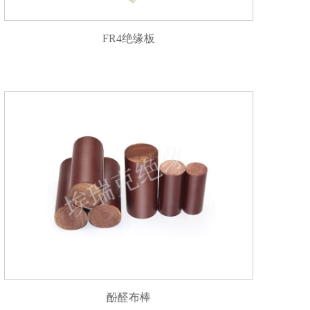
FR4绝缘板
酚醛布棒