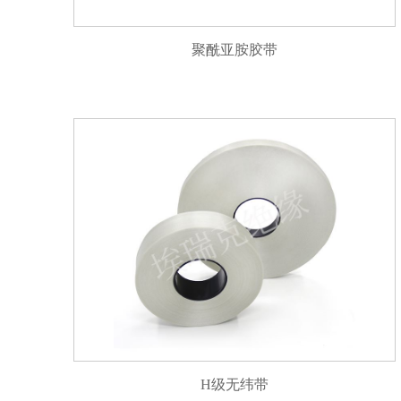
聚酰亚胺胶带
H级无纬带