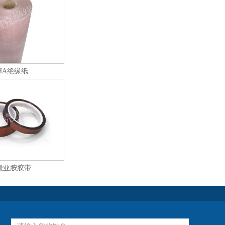
HA绝缘纸
酰亚胺胶带