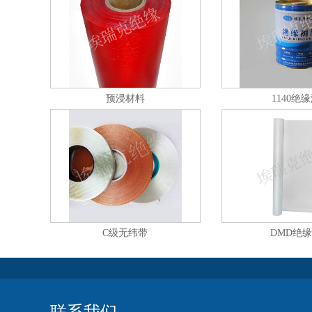
预浸材料
1140绝
C级无纬带
DMD绝