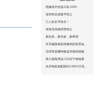
绝缘纸中的战斗机-NHN
深切悼念袁隆平院士
三八妇女节快乐！
埃瑞克绝缘招贤纳士
新征程，新目标，新希望
开关磁阻电机绝缘纸的前景如何？
无纬带是哪种耐温等级的绝缘材料？
第六届电博会13日在宁德揭幕
永济电机装配国内3.0MW示范风电场