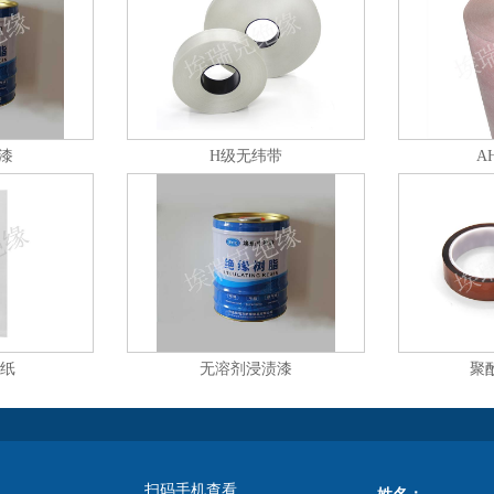
缘漆
H级无纬带
A
缘纸
无溶剂浸渍漆
聚
扫码手机查看