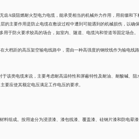
电缆、低烟无齿A级阻燃耐火型电力电缆，能承受相当的机械外力作用，用前缀和
装层的主要作用是防止电缆在敷设过程中遭到可能遇到的机械损伤，以确
缆多用于防火要求较高的场合，如室内、隧道、电缆沟和管道等固定场合。
导线。在大档距的高压架空输电线路中，需由一种高强度的钢绞线作为输电线
。对于该类电缆来说，主要考虑耐高温特性和屏蔽特性及耐油、耐酸碱、阻
，主要应使其额定电压满足工作电压的要求。
助材料组成。按用途分为浸渍漆、漆包线漆、覆盖漆、硅钢片漆和防电晕