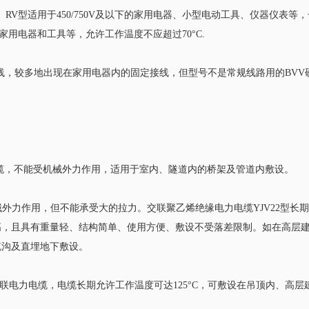
。RV型适用于450/750V及以下的家用电器、小型电动工具、仪器仪表等
具、家用电器和工具等，允许工作温度不应超过70°C.
线，较多地出现在家用电器内的固定接线，但型号不是常规线路用的BVV
电缆，不能受机械外力作用，适用于室内、隧道内的桥架及管道内敷设。
的机械外力作用，但不能承受大的拉力。交联聚乙烯绝缘电力电缆YJV22型长
型高，且具有重量轻、结构简单、使用方便、敷设不受落差限制。如在高层
缆沟及直埋地下敷设。
种辐照交联电力电缆，电缆长期允许工作温度可达125°C，可敷设在吊顶内、高