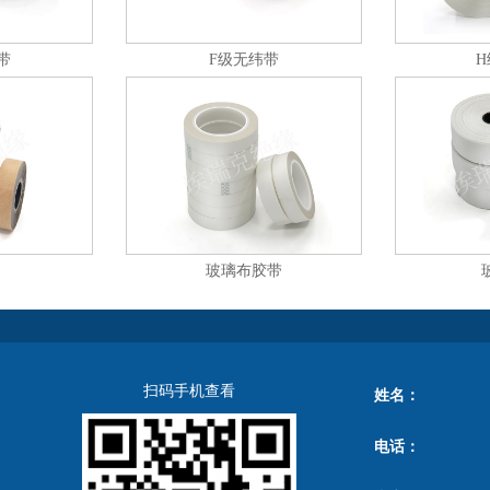
带
F级无纬带
玻璃布胶带
扫码手机查看
姓名：
电话：