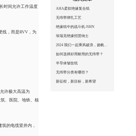
，长时间允许工作温度
AHA柔软绝缘复合纸
无纬带绑扎工艺
绝缘纸中的战斗机-NHN
硬线，而是RVV，为
埃瑞克绝缘招贤纳士
2024 我们一起乘风破浪，扬帆起航，再创辉煌！
如何选择好用耐用的无纬带？
半导体皱纹纸
无纬带分类有哪些？
新征程，新目标，新希望
期允许极大高温为
建筑、医院、地铁、核
层建筑的电缆竖井内，