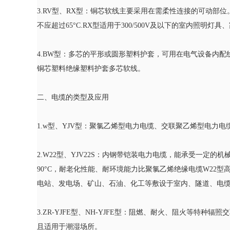
3.RV型、RX型：铜芯软线主要采用在需柔性连接的可动部位
不应超过65°C.RX型适用于300/500V及以下的室内照明灯
4.BW型：多芯的平形或圆形塑料护套，可用在电气设备内配
铜芯塑料绝缘塑料护套多芯软线。
二、电缆的类型及应用
1.w型、YJV型：聚氯乙烯型电力电缆、交联聚乙烯型电力
2.W22型、YJV22S：内钢带铠装电力电缆，能承受一定
90°C，耐老化性能、耐环境能力比聚氯乙烯绝缘电缆W22
电站、发电场、矿山、石油、化工等敷设于室内、隧道、电
3.ZR-YJFE型、NH-YJFE型：阻燃、耐火、阻火等特
且适用于潮湿场所。