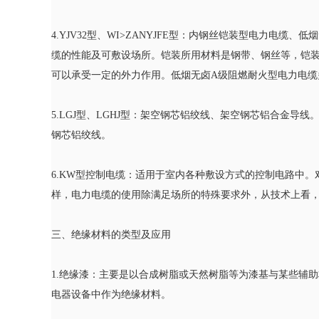
4.YJV32型、WI>ZANYJFE型：内钢丝铠装型电力
缆的性能及可敷设场所。铠装所用材料是钢带、钢丝等，铠
可以承受一定的外力作用。低烟无卤A级阻燃耐火型电力电
5.LGJ型、LGHJ型：架空钢芯铝绞线、架空钢芯铝合金
钢芯铝绞线。
6.KW型控制电缆：适用于室内各种敷设方式的控制电路中
样，电力电缆的使用除满足场所的特殊要求外，从技术上看
三、绝缘材料的类型及应用
1.绝缘漆：主要是以合成树脂或天然树脂等为漆基与某些辅
电器设备中作为绝缘材料。