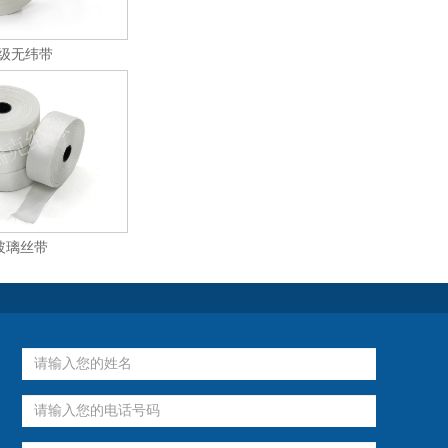
H级无纬带
玻璃丝带